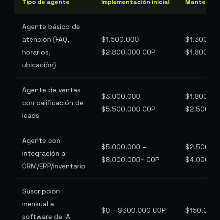
Tipo de agente
Implementación inicial
Mantenimi
Agente básico de
atención (FAQ,
$1.500.000 –
$1.300.00
horarios,
$2.800.000 COP
$1.800.00
ubicación)
Agente de ventas
$3.000.000 –
$1.800.00
con calificación de
$5.500.000 COP
$2.500.00
leads
Agente con
$5.000.000 –
$2.500.00
integración a
$8.000.000+ COP
$4.000.00
CRM/ERP/inventario
Suscripción
mensual a
$0 – $300.000 COP
$150.000 
software de IA